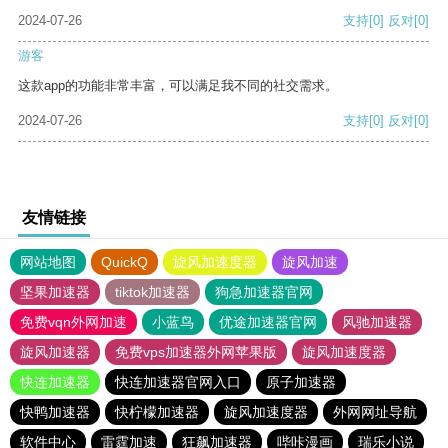
2024-07-26
支持
[0]
反对
[0]
游客
这款app的功能非常丰富，可以满足我不同的社交需求。
2024-07-26
支持
[0]
反对
[0]
友情链接
网站地图
QuickQ
旋风加速度器
旋风加速
坚果加速器
tiktok加速器
狗急加速器官网
免费vqn外网加速
小蓝鸟
优途加速器官网
风驰加速器
旋风加速器
免费vps加速器外网苹果版
旋风加速度器
快连加速器
快连加速器官网入口
原子加速器
快鸭加速器
快柠檬加速器
旋风加速度器
外网网址导航
软件中心
雷霆加速
狂飙加速器
哔咔漫画
瑞乐小说