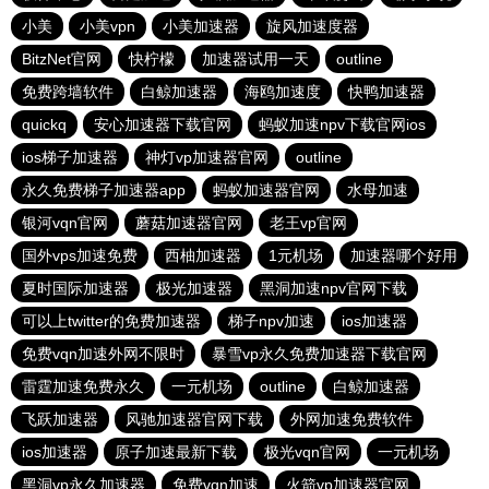
小美
小美vpn
小美加速器
旋风加速度器
BitzNet官网
快柠檬
加速器试用一天
outline
免费跨墙软件
白鲸加速器
海鸥加速度
快鸭加速器
quickq
安心加速器下载官网
蚂蚁加速npv下载官网ios
ios梯子加速器
神灯vp加速器官网
outline
永久免费梯子加速器app
蚂蚁加速器官网
水母加速
银河vqn官网
蘑菇加速器官网
老王vp官网
国外vps加速免费
西柚加速器
1元机场
加速器哪个好用
夏时国际加速器
极光加速器
黑洞加速npv官网下载
可以上twitter的免费加速器
梯子npv加速
ios加速器
免费vqn加速外网不限时
暴雪vp永久免费加速器下载官网
雷霆加速免费永久
一元机场
outline
白鲸加速器
飞跃加速器
风驰加速器官网下载
外网加速免费软件
ios加速器
原子加速最新下载
极光vqn官网
一元机场
黑洞vp永久加速器
免费vqn加速
火箭vp加速器官网