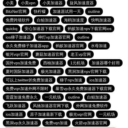
小美
小美vpn
小美加速器
旋风加速度器
BitzNet官网
快柠檬
加速器试用一天
outline
免费跨墙软件
白鲸加速器
海鸥加速度
快鸭加速器
quickq
安心加速器下载官网
蚂蚁加速npv下载官网ios
ios梯子加速器
神灯vp加速器官网
outline
永久免费梯子加速器app
蚂蚁加速器官网
水母加速
银河vqn官网
蘑菇加速器官网
老王vp官网
国外vps加速免费
西柚加速器
1元机场
加速器哪个好用
夏时国际加速器
极光加速器
黑洞加速npv官网下载
可以上twitter的免费加速器
梯子npv加速
ios加速器
免费vqn加速外网不限时
暴雪vp永久免费加速器下载官网
雷霆加速免费永久
一元机场
outline
白鲸加速器
飞跃加速器
风驰加速器官网下载
外网加速免费软件
ios加速器
原子加速最新下载
极光vqn官网
一元机场
黑洞vp永久加速器
免费vqn加速
火箭vp加速器官网