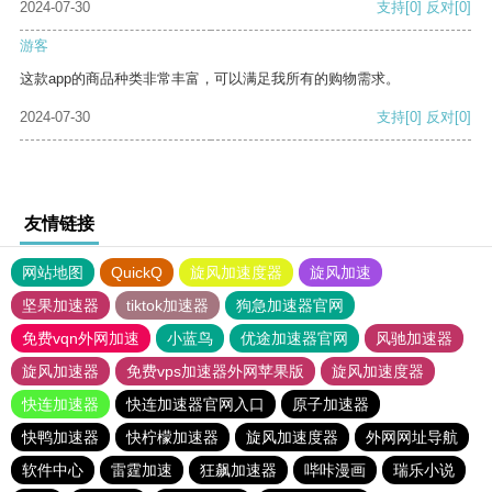
2024-07-30
支持
[0]
反对
[0]
游客
这款app的商品种类非常丰富，可以满足我所有的购物需求。
2024-07-30
支持
[0]
反对
[0]
友情链接
网站地图
QuickQ
旋风加速度器
旋风加速
坚果加速器
tiktok加速器
狗急加速器官网
免费vqn外网加速
小蓝鸟
优途加速器官网
风驰加速器
旋风加速器
免费vps加速器外网苹果版
旋风加速度器
快连加速器
快连加速器官网入口
原子加速器
快鸭加速器
快柠檬加速器
旋风加速度器
外网网址导航
软件中心
雷霆加速
狂飙加速器
哔咔漫画
瑞乐小说