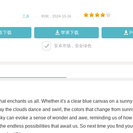
工具
|
时间：2024-10-16
|
卓下载
苹果下载
安卓市场，安全绿色
 that enchants us all. Whether it's a clear blue canvas on a sunny 
ay the clouds dance and swirl, the colors that change from sunris
sky can evoke a sense of wonder and awe, reminding us of how s
he endless possibilities that await us. So next time you find yo