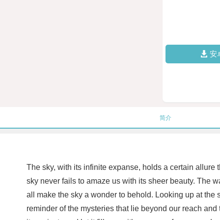
安
简介
The sky, with its infinite expanse, holds a certain allure
sky never fails to amaze us with its sheer beauty. The w
all make the sky a wonder to behold. Looking up at the 
reminder of the mysteries that lie beyond our reach and t