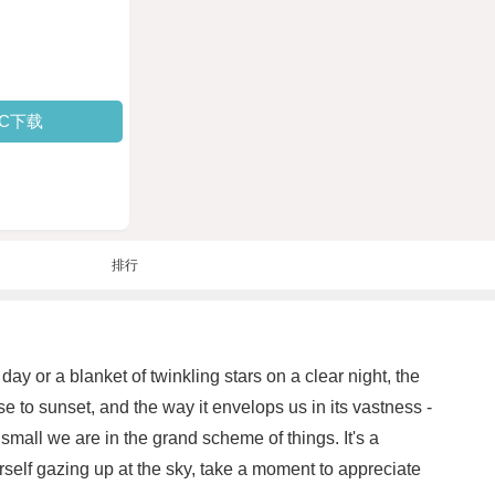
PC下载
排行
day or a blanket of twinkling stars on a clear night, the
e to sunset, and the way it envelops us in its vastness -
mall we are in the grand scheme of things. It's a
urself gazing up at the sky, take a moment to appreciate