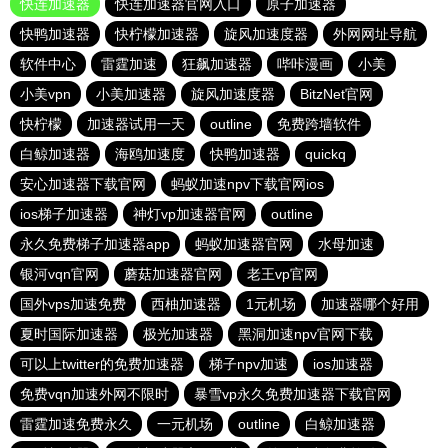
快连加速器
快连加速器官网入口
原子加速器
快鸭加速器
快柠檬加速器
旋风加速度器
外网网址导航
软件中心
雷霆加速
狂飙加速器
哔咔漫画
小美
小美vpn
小美加速器
旋风加速度器
BitzNet官网
快柠檬
加速器试用一天
outline
免费跨墙软件
白鲸加速器
海鸥加速度
快鸭加速器
quickq
安心加速器下载官网
蚂蚁加速npv下载官网ios
ios梯子加速器
神灯vp加速器官网
outline
永久免费梯子加速器app
蚂蚁加速器官网
水母加速
银河vqn官网
蘑菇加速器官网
老王vp官网
国外vps加速免费
西柚加速器
1元机场
加速器哪个好用
夏时国际加速器
极光加速器
黑洞加速npv官网下载
可以上twitter的免费加速器
梯子npv加速
ios加速器
免费vqn加速外网不限时
暴雪vp永久免费加速器下载官网
雷霆加速免费永久
一元机场
outline
白鲸加速器