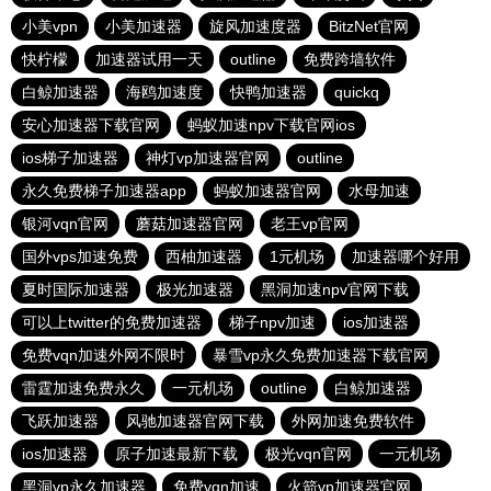
小美vpn
小美加速器
旋风加速度器
BitzNet官网
快柠檬
加速器试用一天
outline
免费跨墙软件
白鲸加速器
海鸥加速度
快鸭加速器
quickq
安心加速器下载官网
蚂蚁加速npv下载官网ios
ios梯子加速器
神灯vp加速器官网
outline
永久免费梯子加速器app
蚂蚁加速器官网
水母加速
银河vqn官网
蘑菇加速器官网
老王vp官网
国外vps加速免费
西柚加速器
1元机场
加速器哪个好用
夏时国际加速器
极光加速器
黑洞加速npv官网下载
可以上twitter的免费加速器
梯子npv加速
ios加速器
免费vqn加速外网不限时
暴雪vp永久免费加速器下载官网
雷霆加速免费永久
一元机场
outline
白鲸加速器
飞跃加速器
风驰加速器官网下载
外网加速免费软件
ios加速器
原子加速最新下载
极光vqn官网
一元机场
黑洞vp永久加速器
免费vqn加速
火箭vp加速器官网