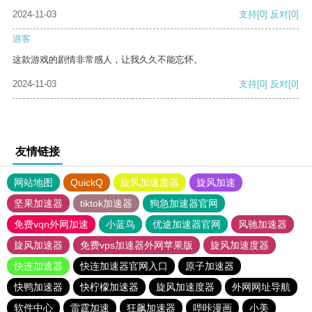
2024-11-03
支持
[0]
反对
[0]
游客
这款游戏的剧情非常感人，让我久久不能忘怀。
2024-11-03
支持
[0]
反对
[0]
友情链接
网站地图
QuickQ
旋风加速度器
旋风加速
坚果加速器
tiktok加速器
狗急加速器官网
免费vqn外网加速
小蓝鸟
优途加速器官网
风驰加速器
旋风加速器
免费vps加速器外网苹果版
旋风加速度器
快连加速器
快连加速器官网入口
原子加速器
快鸭加速器
快柠檬加速器
旋风加速度器
外网网址导航
软件中心
雷霆加速
狂飙加速器
哔咔漫画
小美