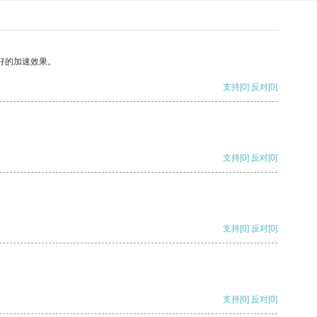
好的加速效果。
支持
[0]
反对
[0]
支持
[0]
反对
[0]
支持
[0]
反对
[0]
支持
[0]
反对
[0]