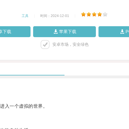
工具
|
时间：2024-12-01
|
卓下载
苹果下载
安卓市场，安全绿色
进入一个虚拟的世界。