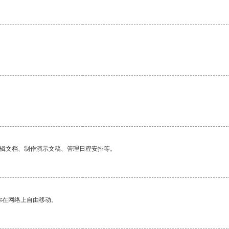
编辑文档、制作演示文稿、管理日程安排等。
你在网络上自由移动。