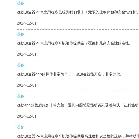
游客
这款加速器VPM应用程序已经为我们带来了无限的流畅体验和安全性保护
2024-12-01
游客
这款加速器VPM应用程序可以给你提供全球覆盖和最高安全性的连接。
2024-12-01
游客
这款加速器app的操作非常简单，一键加速就能开启，非常方便。
2024-12-01
游客
这款app的售后服务非常完善，遇到问题总是能够得到妥善解决，让我能
2024-12-01
游客
这款加速器VPM应用程序可以给你提供最高速度和安全性的连接，并帮助