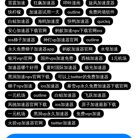
雷霆加速
狂飙加速器
哔咔漫画
旋风加速度器
快柠檬
加速器试用一天
outline
免费跨墙软件
白鲸加速器
海鸥加速度
快鸭加速器
quickq
安心加速器下载官网
蚂蚁加速npv下载官网ios
ios梯子加速器
神灯vp加速器官网
outline
永久免费梯子加速器app
蚂蚁加速器官网
水母加速
银河vqn官网
国外vps加速免费
西柚加速器
1元机场
加速器哪个好用
夏时国际加速器
极光加速器
黑洞加速npv官网下载
可以上twitter的免费加速器
梯子npv加速
ios加速器
暴雪vp永久免费加速器下载官网
一元机场
outline
白鲸加速器
飞跃加速器
风驰加速器官网下载
ios加速器
原子加速最新下载
一元机场
黑洞vp永久加速器
免费vqn加速
火箭vp加速器官网
twitter加速器