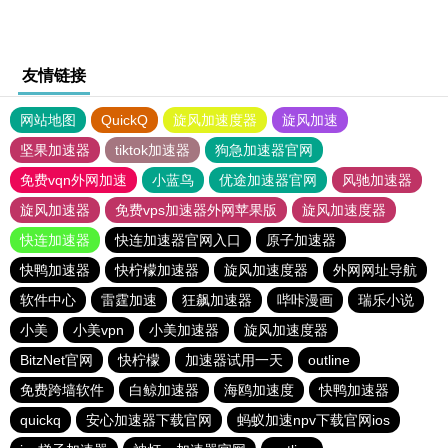
友情链接
网站地图
QuickQ
旋风加速度器
旋风加速
坚果加速器
tiktok加速器
狗急加速器官网
免费vqn外网加速
小蓝鸟
优途加速器官网
风驰加速器
旋风加速器
免费vps加速器外网苹果版
旋风加速度器
快连加速器
快连加速器官网入口
原子加速器
快鸭加速器
快柠檬加速器
旋风加速度器
外网网址导航
软件中心
雷霆加速
狂飙加速器
哔咔漫画
瑞乐小说
小美
小美vpn
小美加速器
旋风加速度器
BitzNet官网
快柠檬
加速器试用一天
outline
免费跨墙软件
白鲸加速器
海鸥加速度
快鸭加速器
quickq
安心加速器下载官网
蚂蚁加速npv下载官网ios