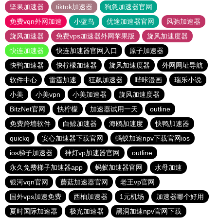
坚果加速器
tiktok加速器
狗急加速器官网
免费vqn外网加速
小蓝鸟
优途加速器官网
风驰加速器
旋风加速器
免费vps加速器外网苹果版
旋风加速度器
快连加速器
快连加速器官网入口
原子加速器
快鸭加速器
快柠檬加速器
旋风加速度器
外网网址导航
软件中心
雷霆加速
狂飙加速器
哔咔漫画
瑞乐小说
小美
小美vpn
小美加速器
旋风加速度器
BitzNet官网
快柠檬
加速器试用一天
outline
免费跨墙软件
白鲸加速器
海鸥加速度
快鸭加速器
quickq
安心加速器下载官网
蚂蚁加速npv下载官网ios
ios梯子加速器
神灯vp加速器官网
outline
永久免费梯子加速器app
蚂蚁加速器官网
水母加速
银河vqn官网
蘑菇加速器官网
老王vp官网
国外vps加速免费
西柚加速器
1元机场
加速器哪个好用
夏时国际加速器
极光加速器
黑洞加速npv官网下载