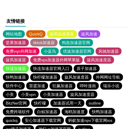
友情链接
网站地图
QuickQ
旋风加速度器
旋风加速
坚果加速器
tiktok加速器
狗急加速器官网
免费vqn外网加速
小蓝鸟
优途加速器官网
风驰加速器
旋风加速器
免费vps加速器外网苹果版
旋风加速度器
快连加速器
快连加速器官网入口
原子加速器
快鸭加速器
快柠檬加速器
旋风加速度器
外网网址导航
软件中心
雷霆加速
狂飙加速器
哔咔漫画
瑞乐小说
小美
小美vpn
小美加速器
旋风加速度器
BitzNet官网
快柠檬
加速器试用一天
outline
免费跨墙软件
白鲸加速器
海鸥加速度
快鸭加速器
quickq
安心加速器下载官网
蚂蚁加速npv下载官网ios