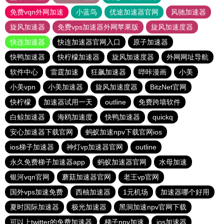
免费vqn外网加速
小蓝鸟
优途加速器官网
风驰加速器
旋风加速器
免费vps加速器外网苹果版
旋风加速度器
快连加速器
快连加速器官网入口
原子加速器
快鸭加速器
快柠檬加速器
旋风加速度器
外网网址导航
软件中心
雷霆加速
狂飙加速器
哔咔漫画
小美
小美vpn
小美加速器
旋风加速度器
BitzNet官网
快柠檬
加速器试用一天
outline
免费跨墙软件
白鲸加速器
海鸥加速度
快鸭加速器
quickq
安心加速器下载官网
蚂蚁加速npv下载官网ios
ios梯子加速器
神灯vp加速器官网
outline
永久免费梯子加速器app
蚂蚁加速器官网
水母加速
银河vqn官网
蘑菇加速器官网
老王vp官网
国外vps加速免费
西柚加速器
1元机场
加速器哪个好用
夏时国际加速器
极光加速器
黑洞加速npv官网下载
可以上twitter的免费加速器
梯子npv加速
ios加速器