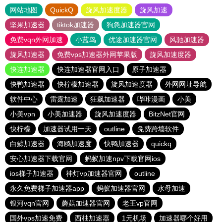
网站地图
QuickQ
旋风加速度器
旋风加速
坚果加速器
tiktok加速器
狗急加速器官网
免费vqn外网加速
小蓝鸟
优途加速器官网
风驰加速器
旋风加速器
免费vps加速器外网苹果版
旋风加速度器
快连加速器
快连加速器官网入口
原子加速器
快鸭加速器
快柠檬加速器
旋风加速度器
外网网址导航
软件中心
雷霆加速
狂飙加速器
哔咔漫画
小美
小美vpn
小美加速器
旋风加速度器
BitzNet官网
快柠檬
加速器试用一天
outline
免费跨墙软件
白鲸加速器
海鸥加速度
快鸭加速器
quickq
安心加速器下载官网
蚂蚁加速npv下载官网ios
ios梯子加速器
神灯vp加速器官网
outline
永久免费梯子加速器app
蚂蚁加速器官网
水母加速
银河vqn官网
蘑菇加速器官网
老王vp官网
国外vps加速免费
西柚加速器
1元机场
加速器哪个好用