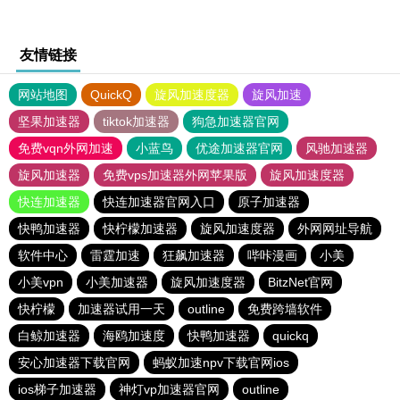
友情链接
网站地图
QuickQ
旋风加速度器
旋风加速
坚果加速器
tiktok加速器
狗急加速器官网
免费vqn外网加速
小蓝鸟
优途加速器官网
风驰加速器
旋风加速器
免费vps加速器外网苹果版
旋风加速度器
快连加速器
快连加速器官网入口
原子加速器
快鸭加速器
快柠檬加速器
旋风加速度器
外网网址导航
软件中心
雷霆加速
狂飙加速器
哔咔漫画
小美
小美vpn
小美加速器
旋风加速度器
BitzNet官网
快柠檬
加速器试用一天
outline
免费跨墙软件
白鲸加速器
海鸥加速度
快鸭加速器
quickq
安心加速器下载官网
蚂蚁加速npv下载官网ios
ios梯子加速器
神灯vp加速器官网
outline