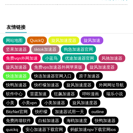
友情链接
网站地图
QuickQ
旋风加速度器
旋风加速
坚果加速器
tiktok加速器
狗急加速器官网
免费vqn外网加速
小蓝鸟
优途加速器官网
风驰加速器
旋风加速器
免费vps加速器外网苹果版
旋风加速度器
快连加速器
快连加速器官网入口
原子加速器
快鸭加速器
快柠檬加速器
旋风加速度器
外网网址导航
软件中心
雷霆加速
狂飙加速器
哔咔漫画
瑞乐小说
小美
小美vpn
小美加速器
旋风加速度器
BitzNet官网
快柠檬
加速器试用一天
outline
免费跨墙软件
白鲸加速器
海鸥加速度
快鸭加速器
quickq
安心加速器下载官网
蚂蚁加速npv下载官网ios