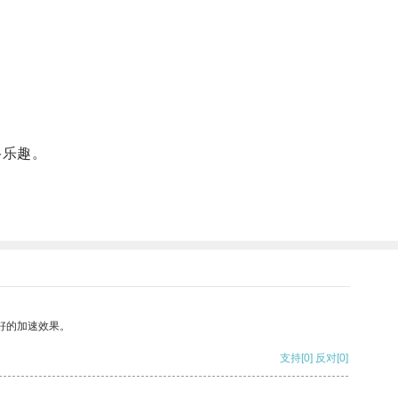
。
络乐趣。
好的加速效果。
支持
[0]
反对
[0]