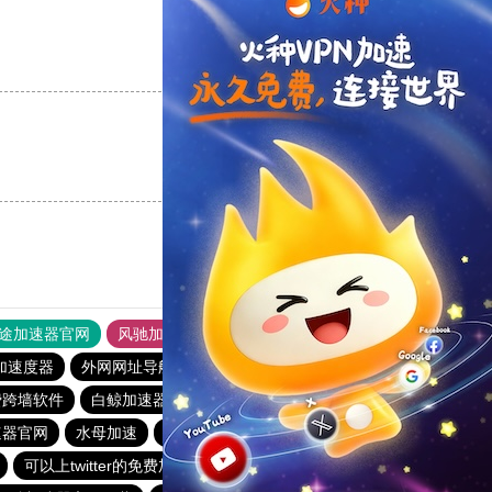
支持
[0]
反对
[0]
支持
[0]
反对
[0]
途加速器官网
风驰加速器
旋风加速器
加速度器
外网网址导航
软件中心
雷霆加速
狂飙加速器
费跨墙软件
白鲸加速器
海鸥加速度
快鸭加速器
quickq
速器官网
水母加速
银河vqn官网
蘑菇加速器官网
可以上twitter的免费加速器
梯子npv加速
ios加速器