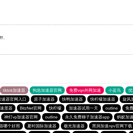
。
野。
tiktok加速器
狗急加速器官网
免费vqn外网加速
小蓝鸟
优
加速器官网入口
原子加速器
快鸭加速器
快柠檬加速器
旋风
速度器
BitzNet官网
快柠檬
加速器试用一天
outline
免
神灯vp加速器官网
outline
永久免费梯子加速器app
蚂蚁加
器哪个好用
夏时国际加速器
极光加速器
黑洞加速npv官网下载