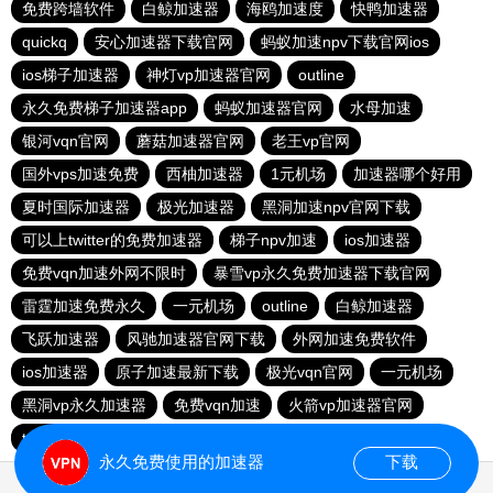
免费跨墙软件
白鲸加速器
海鸥加速度
快鸭加速器
quickq
安心加速器下载官网
蚂蚁加速npv下载官网ios
ios梯子加速器
神灯vp加速器官网
outline
永久免费梯子加速器app
蚂蚁加速器官网
水母加速
银河vqn官网
蘑菇加速器官网
老王vp官网
国外vps加速免费
西柚加速器
1元机场
加速器哪个好用
夏时国际加速器
极光加速器
黑洞加速npv官网下载
可以上twitter的免费加速器
梯子npv加速
ios加速器
免费vqn加速外网不限时
暴雪vp永久免费加速器下载官网
雷霆加速免费永久
一元机场
outline
白鲸加速器
飞跃加速器
风驰加速器官网下载
外网加速免费软件
ios加速器
原子加速最新下载
极光vqn官网
一元机场
黑洞vp永久加速器
免费vqn加速
火箭vp加速器官网
twitter加速器
永久免费使用的加速器
下载