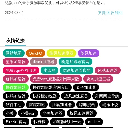
这款app的音乐资源非常优质，可以让我尽情享受音乐的魅力。
2024-08-04
支持
[0]
反对
[0]
友情链接
网站地图
QuickQ
旋风加速度器
旋风加速
坚果加速器
tiktok加速器
狗急加速器官网
免费vqn外网加速
小蓝鸟
优途加速器官网
风驰加速器
旋风加速器
免费vps加速器外网苹果版
旋风加速度器
快连加速器
快连加速器官网入口
原子加速器
快鸭加速器
快柠檬加速器
旋风加速度器
外网网址导航
软件中心
雷霆加速
狂飙加速器
哔咔漫画
瑞乐小说
小美
小美vpn
小美加速器
旋风加速度器
BitzNet官网
快柠檬
加速器试用一天
outline